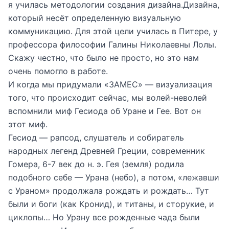
я училась методологии создания дизайна.Дизайна,
который несёт определенную визуальную
коммуникацию. Для этой цели училась в Питере, у
профессора философии Галины Николаевны Лолы.
Скажу честно, что было не просто, но это нам
очень помогло в работе.
И когда мы придумали «ЗАМЕС» — визуализация
того, что происходит сейчас, мы волей-неволей
вспомнили миф Гесиода об Уране и Гее. Вот он
этот миф.
Гесиод — рапсод, слушатель и собиратель
народных легенд Древней Греции, современник
Гомера, 6-7 век до н. э. Гея (земля) родила
подобного себе — Урана (небо), а потом, «лежавши
с Ураном» продолжала рождать и рождать… Тут
были и боги (как Кронид), и титаны, и сторукие, и
циклопы… Но Урану все рожденные чада были