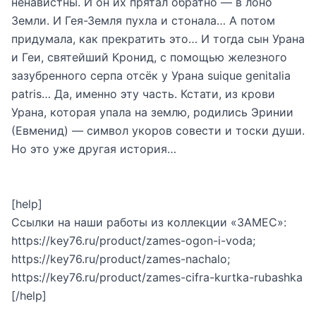
ненавистны. И он их прятал обратно — в лоно
Земли. И Гея-Земля пухла и стонала… А потом
придумала, как прекратить это… И тогда сын Урана
и Геи, святейший Кронид, с помощью железного
зазубренного серпа отсёк у Урана suique genitalia
patris… Да, именно эту часть. Кстати, из крови
Урана, которая упала на землю, родились Эринии
(Евменид) — символ укоров совести и тоски души.
Но это уже другая история…
[help]
Ссылки на наши работы из коллекции «ЗАМЕС»:
https://key76.ru/product/zames-ogon-i-voda
;
https://key76.ru/product/zames-nachalo
;
https://key76.ru/product/zames-cifra-kurtka-rubashka
[/help]