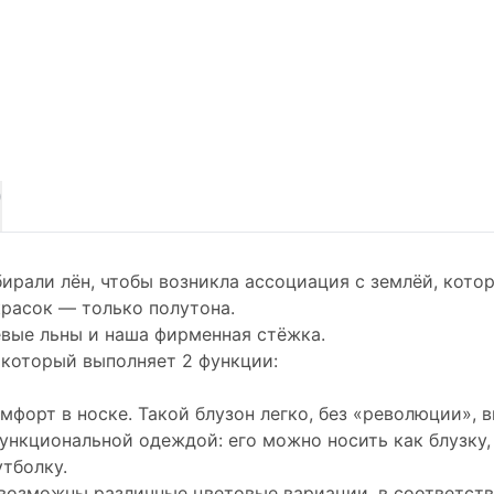
)
али лён, чтобы возникла ассоциация с землёй, кото
красок — только полутона.
вые льны и наша фирменная стёжка.
 который выполняет 2 функции:
мфорт в носке. Такой блузон легко, без «революции», 
ункциональной одеждой: его можно носить как блузку,
тболку.
о, возможны различные цветовые вариации, в соответст