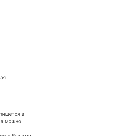
рая
впишется в
 а можно
вии с Вашими