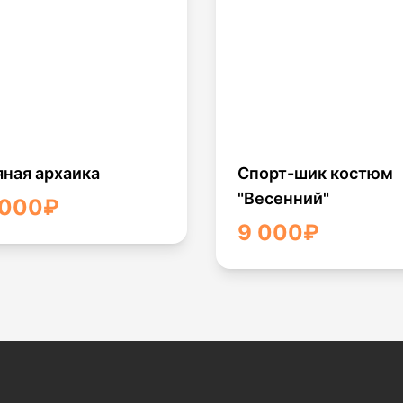
яная архаика
Спорт-шик костюм
"Весенний"
 000
₽
9 000
₽